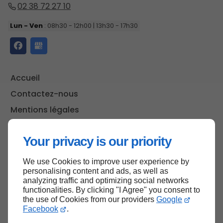
02 38 72 27 10
Lun - Ven
: 08h30 - 12h00 | 13h30 - 17h30
Accueil
Contactez-nous
Mentions légales
Plan du site
Your privacy is our priority
We use Cookies to improve user experience by
Haut de page
personalising content and ads, as well as
analyzing traffic and optimizing social networks
functionalities. By clicking "I Agree" you consent to
the use of Cookies from our providers
Google
Facebook
.