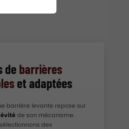
s de
barrières
bles
et adaptées
e barrière levante repose sur
gévité
de son mécanisme.
 sélectionnons des