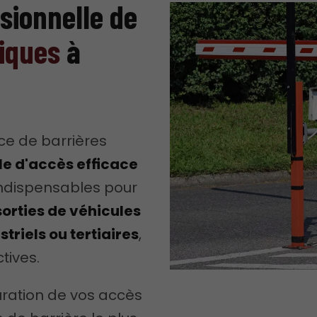
ssionnelle de
iques
à
ce de barrières
le d'accès efficace
indispensables pour
 sorties de véhicules
striels ou tertiaires
,
tives.
uration de vos accès