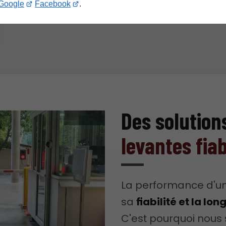
Google
Facebook
.
Des solution
levantes fia
La performance d'un
sa
fiabilité et la lon
C'est pourquoi nous