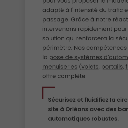
pour vous proposer le modèle 
adapté à l'intensité du trafic 
passage. Grâce à notre réacti
intervenons rapidement pour
solution qui renforcera la sécu
périmètre. Nos compétences 
la
pose de systèmes d’auto
menuiseries
(
volets
,
portails
,
offre complète.
Sécurisez et fluidifiez la cir
site à Orléans avec des bar
automatiques robustes.