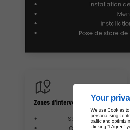
Installation d
Men
Installat
Pose de store de v
Your priva
Zones d'intervention
We use Cookies to
personalising conte
Saint-Ay
traffic and optimizi
clicking "I Agree" 
Orléans