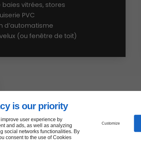
e baies vitrées, stores
uiserie PVC
ion d’automatisme
elux (ou fenêtre de toit)
cy is our priority
 improve user experience by
Customize
nt and ads, as well as analyzing
ng social networks functionalities. By
you consent to the use of Cookies