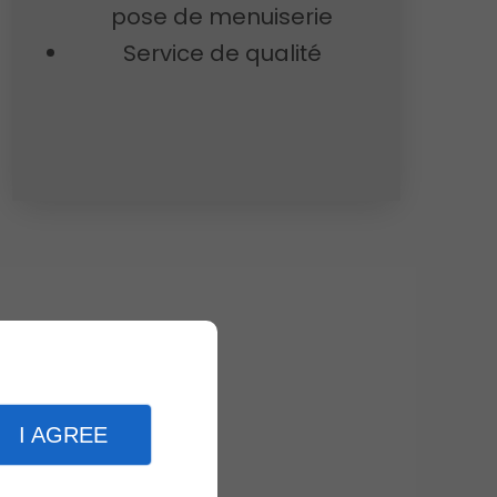
pose de menuiserie
Service de qualité
I AGREE