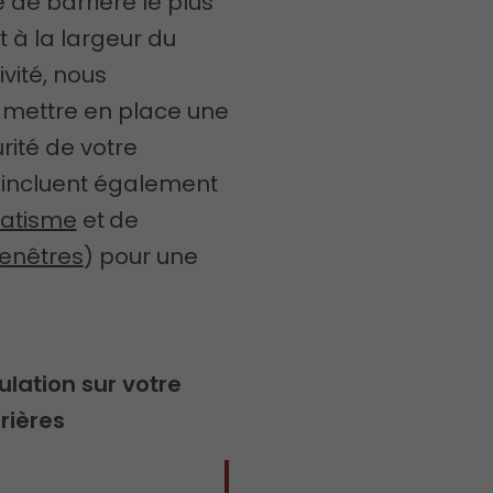
de barrière le plus
et à la largeur du
vité, nous
 mettre en place une
rité de votre
incluent également
matisme
et
de
fenêtres
)
pour une
culation sur votre
rières