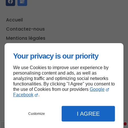
Accueil
Contactez-nous
Mentions légales
Plan du site
Your privacy is our priority
We use Cookies to improve user experience by
Haut de page
personalising content and ads, as well as
analyzing traffic and optimizing social networks
functionalities. By clicking "I Agree" you consent to
the use of Cookies from our providers
Google
Facebook
.
I AGREE
Customize