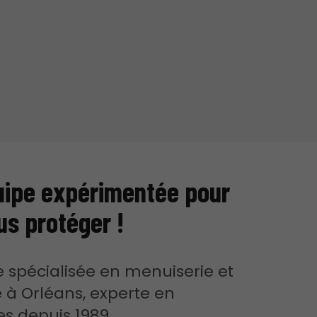
uipe expérimentée pour
us protéger !
e spécialisée en menuiserie et
e à Orléans, experte en
es depuis 1989