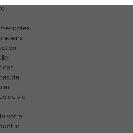
re
attenantes
hniciens
ection
lier
faces
mes de
uler
s de vie.
e votre
dant la