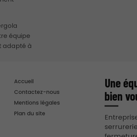
ergola
tre équipe
t adapté à
Une éq
Accueil
Contactez-nous
bien vo
Mentions légales
Plan du site
Entrepris
serrureri
fermetur