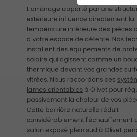
L'ombrage apporté par une structu
extérieure influence directement la
température intérieure des pièces 
à votre espace de détente. Nos tec
installent des équipements de prot
solaire qui agissent comme un bouc
thermique devant vos grandes sur
vitrées. Nous raccordons ces
systè
lames orientables
à Olivet pour rég
passivement la chaleur de vos pièce
Cette barrière naturelle réduit
considérablement l'échauffement d
salon exposé plein sud à Olivet pen