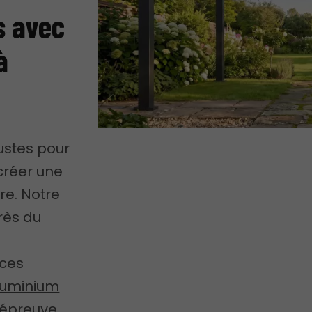
s avec
à
ustes pour
 créer une
re. Notre
rès du
nces
luminium
l'épreuve