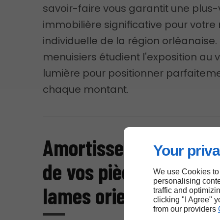
savoir-faire vous garantit une plus
immobilière significative pour votr
individuelle de la région orléanaise.
menuisiers étudient l'exposition au v
lumière pour positionner parfaitem
chaque montant.
Amortissement therm
Your priva
de vos pièces de vie p
We use Cookies to
personalising conte
lames orientables à Ol
traffic and optimizi
clicking "I Agree" 
from our providers