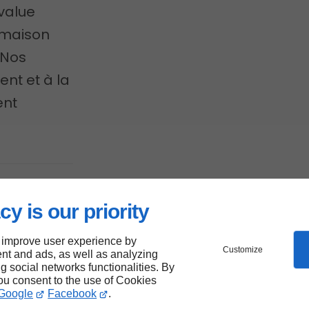
-value
e maison
 Nos
ent et à la
ent
ique
cy is our priority
ar des
 improve user experience by
Customize
nt and ads, as well as analyzing
ivet
ng social networks functionalities. By
you consent to the use of Cookies
Google
Facebook
.