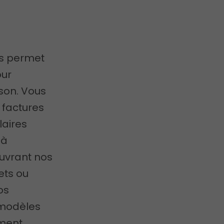
es permet
our
son. Vous
s factures
laires
 à
uvrant nos
lets ou
os
 modèles
ement