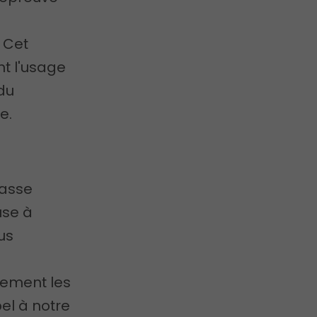
 Cet
t l'usage
 du
e.
rasse
use à
us
idement les
el à notre